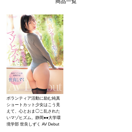
商品一覧
ボランティア活動に励む純真
ショートカット少女はこう見
えて、心とおま◯こ乱された
いマゾヒズム。静岡●●大学環
境学部 世良しずく AV Debut