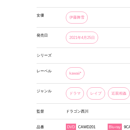
女優
伊藤舞雪
発売日
2021年4月25日
シリーズ
レーベル
kawaii*
ジャンル
ドラマ
レイプ
近親相姦
監督
ドラゴン西川
品番
DVD
CAWD201
Blu-ray
9C