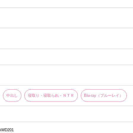
中出し
寝取り・寝取られ・ＮＴＲ
Blu-ray（ブルーレイ）
AWD201