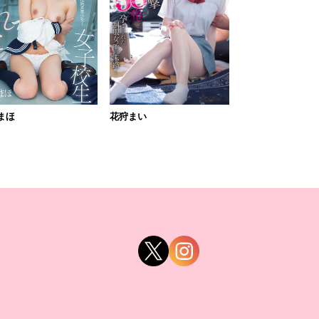
まほ
花狩まい