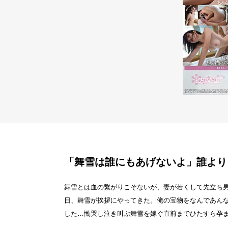
「舞雪は誰にもあげないよ」誰より
舞雪とは血の繋がりこそないが、妻が若くして先立ち
日、舞雪が挨拶にやってきた。俺の宝物をなんであん
した…慟哭し泣き叫ぶ舞雪を嫁ぐ直前までひたすら孕