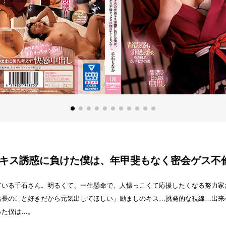
キス誘惑に負けた僕は、年甲斐もなく密会ゲス不
ている千石さん。明るくて、一生懸命で、人懐っこくて応援したくなる努力家
店長のこと好きだから元気出してほしい」励ましのキス…挑発的な視線…出来
った僕は…。