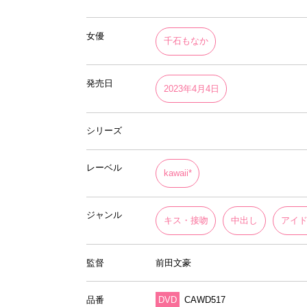
女優
千石もなか
発売日
2023年4月4日
シリーズ
レーベル
kawaii*
ジャンル
キス・接吻
中出し
アイ
監督
前田文豪
品番
DVD
CAWD517