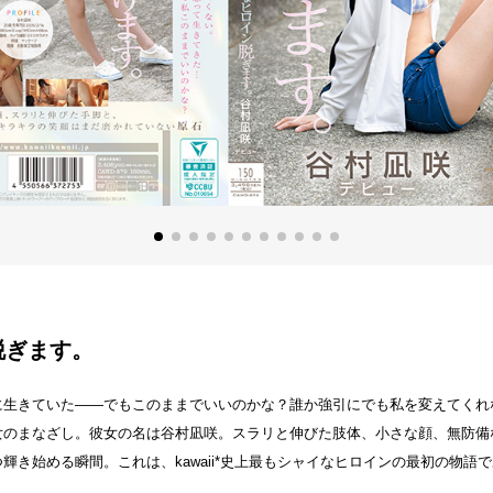
 脱ぎます。
に生きていた――でもこのままでいいのかな？誰か強引にでも私を変えてくれ
女のまなざし。彼女の名は谷村凪咲。スラリと伸びた肢体、小さな顔、無防備
き始める瞬間。これは、kawaii*史上最もシャイなヒロインの最初の物語