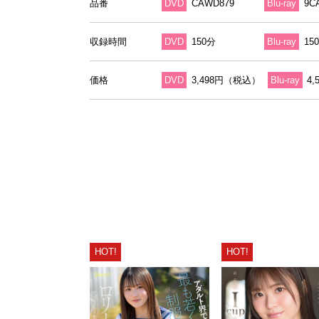
品番
DVD
CAWD879
Blu-ray
9C
収録時間
DVD
150分
Blu-ray
15
価格
DVD
3,498円（税込）
Blu-ray
4
HOT!
HOT!