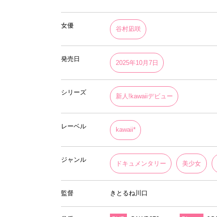
女優
谷村凪咲
発売日
2025年10月7日
シリーズ
新人!kawaiiデビュー
レーベル
kawaii*
ジャンル
ドキュメンタリー
美少女
監督
きとるね川口