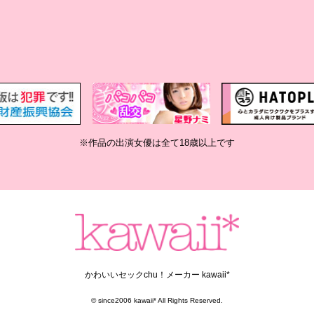
※作品の出演女優は全て18歳以上です
かわいいセックchu！メーカー kawaii*
© since2006 kawaii* All Rights Reserved.