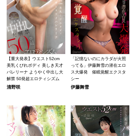
【重大発表】ウエスト52cm
「記憶ないのにカラダが火照
美乳くびれボディ 美しき天才
ってる」伊藤舞雪の潜在エロ
バレリーナ ようやく中出し大
ス大爆発 催眠覚醒エクスタ
解禁 50発超エロティシズム
シー
清野咲
伊藤舞雪