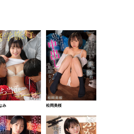
なみ
松岡美桜