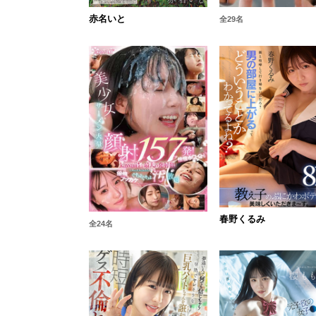
赤名いと
全29名
春野くるみ
全24名