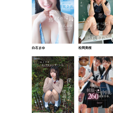
白石まゆ
松岡美桜