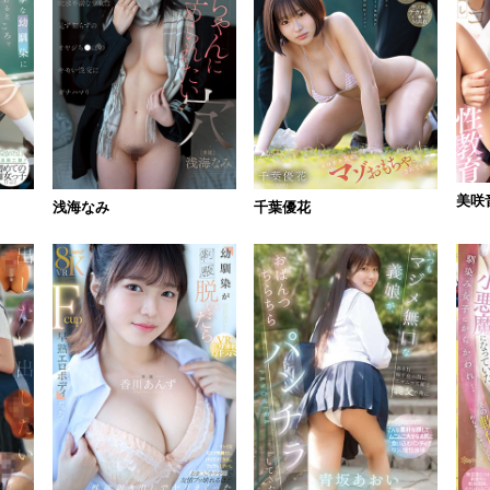
美咲
浅海なみ
千葉優花