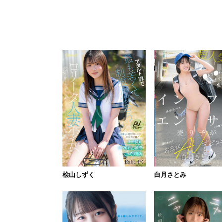
桧山しずく
白月さとみ